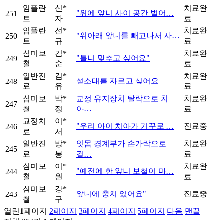
임플란
신*
치료완
"위에 앞니 사이 공간 벌어…
251
트
자
료
임플란
선*
치료완
"위아래 앞니를 빼고나서 사…
250
트
규
료
심미보
김*
치료완
"틀니 맞추고 싶어요"
249
철
순
료
일반진
김*
치료완
설소대를 자르고 싶어요
248
료
유
료
심미보
박*
교정 유지장치 탈락으로 치
치료완
247
철
정
아…
료
교정치
이*
"우리 아이 치아가 거꾸로 …
진료중
246
료
서
일반진
방*
잇몸 경계부가 손가락으로
치료완
245
료
봉
걸…
료
심미보
이*
치료완
"예전에 한 앞니 보철이 마…
244
철
원
료
심미보
강*
앞니에 충치 있어요"
진료중
243
철
구
열린
1
페이지
2
페이지
3
페이지
4
페이지
5
페이지
다음
맨끝