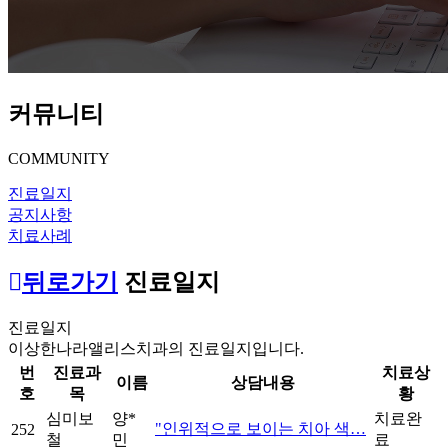
커뮤니티
COMMUNITY
진료일지
공지사항
치료사례
뒤로가기
진료일지
진료일지
이상한나라앨리스치과의 진료일지입니다.
번
진료과
치료상
이름
상담내용
호
목
황
심미보
양*
치료완
"인위적으로 보이는 치아 색…
252
철
민
료