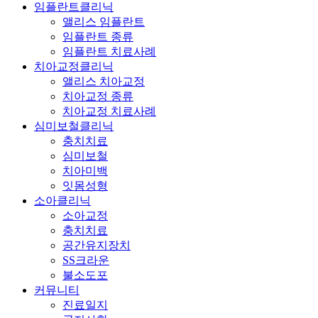
임플란트클리닉
앨리스 임플란트
임플란트 종류
임플란트 치료사례
치아교정클리닉
앨리스 치아교정
치아교정 종류
치아교정 치료사례
심미보철클리닉
충치치료
심미보철
치아미백
잇몸성형
소아클리닉
소아교정
충치치료
공간유지장치
SS크라운
불소도포
커뮤니티
진료일지