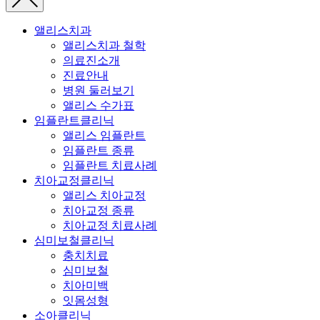
앨리스치과
앨리스치과 철학
의료진소개
진료안내
병원 둘러보기
앨리스 수가표
임플란트클리닉
앨리스 임플란트
임플란트 종류
임플란트 치료사례
치아교정클리닉
앨리스 치아교정
치아교정 종류
치아교정 치료사례
심미보철클리닉
충치치료
심미보철
치아미백
잇몸성형
소아클리닉