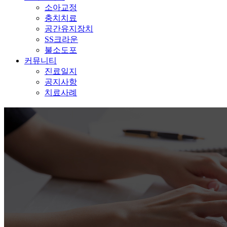
소아교정
충치치료
공간유지장치
SS크라운
불소도포
커뮤니티
진료일지
공지사항
치료사례