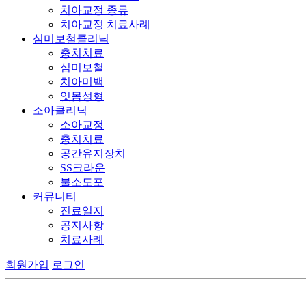
치아교정 종류
치아교정 치료사례
심미보철클리닉
충치치료
심미보철
치아미백
잇몸성형
소아클리닉
소아교정
충치치료
공간유지장치
SS크라운
불소도포
커뮤니티
진료일지
공지사항
치료사례
회원가입
로그인