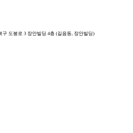
서울 성북구 도봉로 3 장안빌딩 4층 (길음동, 장안빌딩)