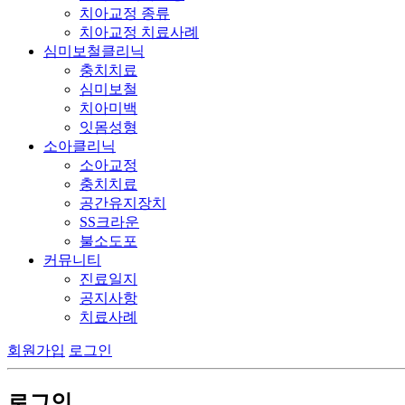
치아교정 종류
치아교정 치료사례
심미보철클리닉
충치치료
심미보철
치아미백
잇몸성형
소아클리닉
소아교정
충치치료
공간유지장치
SS크라운
불소도포
커뮤니티
진료일지
공지사항
치료사례
회원가입
로그인
로그인